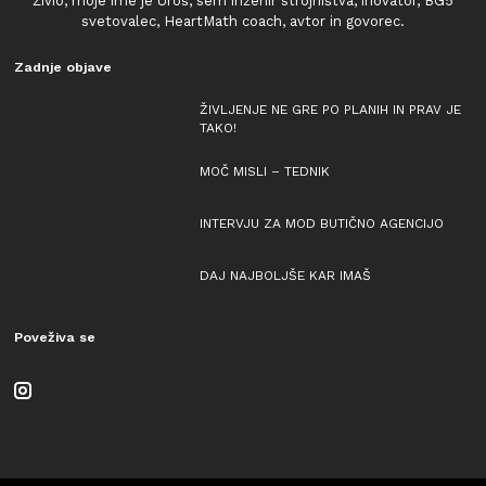
Živio, moje ime je Uroš, sem inženir strojništva, inovator, BG5
svetovalec, HeartMath coach, avtor in govorec.
Zadnje objave
ŽIVLJENJE NE GRE PO PLANIH IN PRAV JE
TAKO!
MOČ MISLI – TEDNIK
INTERVJU ZA MOD BUTIČNO AGENCIJO
DAJ NAJBOLJŠE KAR IMAŠ
Poveživa se