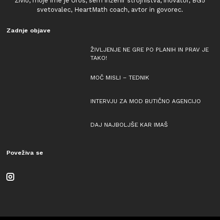
Živio, moje ime je Uroš, sem inženir strojništva, inovator, BG5
svetovalec, HeartMath coach, avtor in govorec.
Zadnje objave
ŽIVLJENJE NE GRE PO PLANIH IN PRAV JE
TAKO!
MOČ MISLI – TEDNIK
INTERVJU ZA MOD BUTIČNO AGENCIJO
DAJ NAJBOLJŠE KAR IMAŠ
Poveživa se