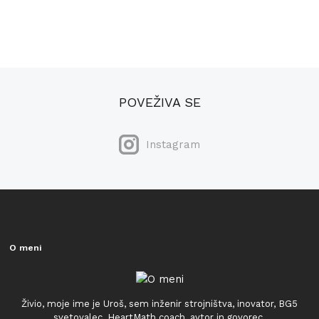
POVEŽIVA SE
Instagram
O meni
Živio, moje ime je Uroš, sem inženir strojništva, inovator, BG5
svetovalec, HeartMath coach, avtor in govorec.