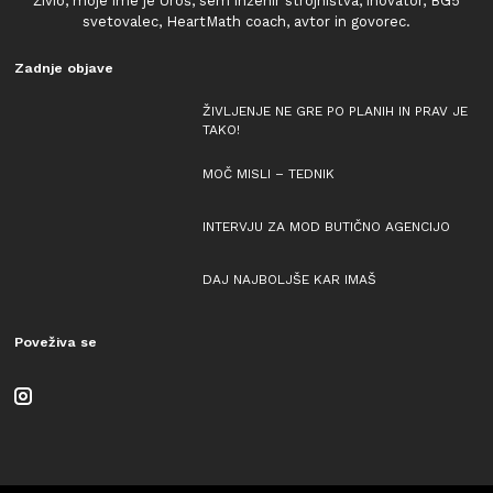
Živio, moje ime je Uroš, sem inženir strojništva, inovator, BG5
svetovalec, HeartMath coach, avtor in govorec.
Zadnje objave
ŽIVLJENJE NE GRE PO PLANIH IN PRAV JE
TAKO!
MOČ MISLI – TEDNIK
INTERVJU ZA MOD BUTIČNO AGENCIJO
DAJ NAJBOLJŠE KAR IMAŠ
Poveživa se