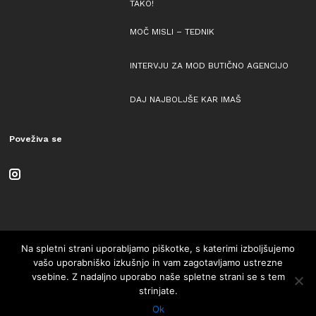
TAKO!
MOČ MISLI – TEDNIK
INTERVJU ZA MOD BUTIČNO AGENCIJO
DAJ NAJBOLJŠE KAR IMAŠ
Poveživa se
Na spletni strani uporabljamo piškotke, s katerimi izboljšujemo
vašo uporabniško izkušnjo in vam zagotavljamo ustrezne
vsebine. Z nadaljno uporabo naše spletne strani se s tem
© Copyright 2018 All Rights Reserved.
strinjate.
Ok