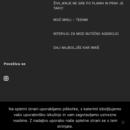
ŽIVLJENJE NE GRE PO PLANIH IN PRAV JE
TAKO!
MOČ MISLI – TEDNIK
INTERVJU ZA MOD BUTIČNO AGENCIJO
DAJ NAJBOLJŠE KAR IMAŠ
Poveživa se
Na spletni strani uporabljamo piškotke, s katerimi izboljšujemo
vašo uporabniško izkušnjo in vam zagotavljamo ustrezne
vsebine. Z nadaljno uporabo naše spletne strani se s tem
© Copyright 2018 All Rights Reserved.
strinjate.