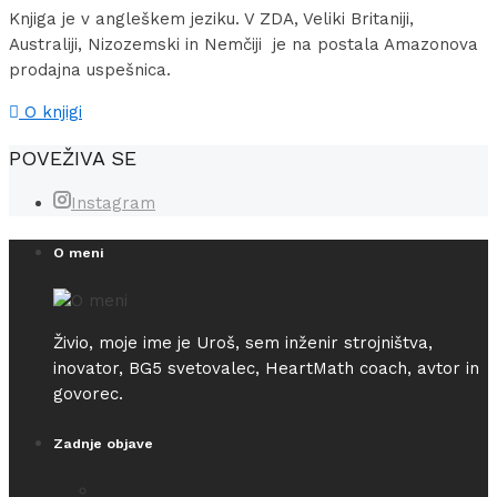
Knjiga je v angleškem jeziku. V ZDA, Veliki Britaniji,
Australiji, Nizozemski in Nemčiji je na postala Amazonova
prodajna uspešnica.
O knjigi
POVEŽIVA SE
Instagram
O meni
Živio, moje ime je Uroš, sem inženir strojništva,
inovator, BG5 svetovalec, HeartMath coach, avtor in
govorec.
Zadnje objave