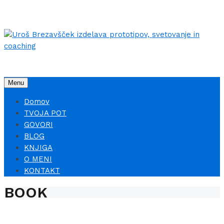
Menu
Domov
TVOJA POT
GOVORI
BLOG
KNJIGA
O MENI
KONTAKT
BOOK